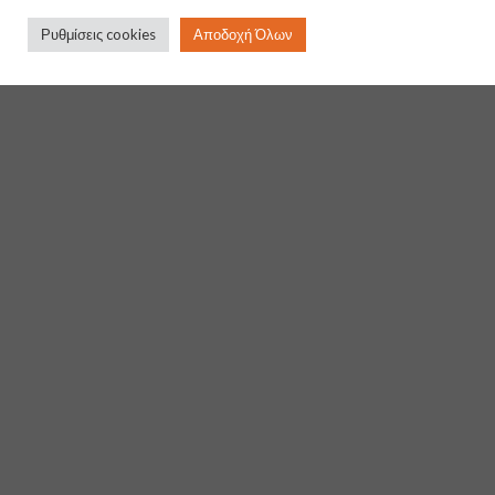
στην
λίστα
Ρυθμίσεις cookies
Αποδοχή Όλων
επιθυμιών
ΘΕΑΤΡΙΚΈΣ ΜΆΣΚΕΣ
Χειροποίητη θεατρική μπρούντζινη μάσκα του Διόνυσου.