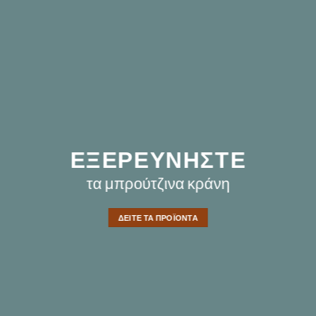
ΕΞΕΡΕΥΝΉΣΤΕ
ΕΞΕΡΕΥΝΉΣΤΕ
ΕΞΕΡΕΥΝΉΣΤΕ
τις Ελληνικές Θεατρικές
τα μπρούτζινα κράνη
τα οξειδωμένα μπρούτζινα
Μάσκες
αγάλματα
ΔΕΊΤΕ ΤΑ ΠΡΟΪΌΝΤΑ
ΔΕΊΤΕ ΤΑ ΠΡΟΪΌΝΤΑ
ΔΕΊΤΕ ΤΑ ΠΡΟΪΌΝΤΑ