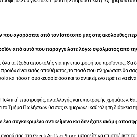
τροφή δεν θα γίνει δεκτή μετά την πάροδο δέκα (10) ημερών απ
ν που αγοράσατε από τον Ιστότοπό μας στις ακόλουθες περ
οϊόν από αυτό που παραγγείλατε λόγω σφάλματος από την
 όλα τα έξοδα αποστολής για την επιστροφή του προϊόντος. Θα δ
ο προϊόν είναι εκτός αποθέματος, το ποσό που πληρώσατε θα σας
σία και τόσο η συσκευασία όσο και το αντικείμενο πρέπει να είνα
ολιτική επιστροφής, ανταλλαγής και επιστροφής χρημάτων, θα 
ι το Τμήμα Πωλήσεων θα σας ενημερώνει καθ ‘όλη τη διάρκεια τη
ένα συγκεκριμένο αντικείμενο και δεν έχετε ακόμη αποσφρ
αγορά σας στο Greek Artifact Store, μπορείτε να επιστρέψετε τ