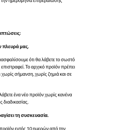
ό την ημερομηνία επιβεβαίωσης
ιπτώσεις:
 πλευρά μας.
ιασφαλίσουμε ότι θα λάβετε το σωστό
 επιστραφεί. Το αρχικό προϊόν πρέπει
ι χωρίς σήμανση, χωρίς ζημιά και σε
λάβετε ένα νέο προϊόν χωρίς κανένα
ς διαδικασίας.
αγίσει τη συσκευασία.
ο προϊόν εντός 10 ημερών από την