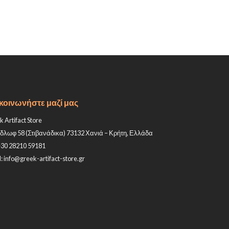
κοινωνήστε μαζί μας
 Artifact Store
δλωφ 58 (Στιβανάδικα) 73132 Χανιά – Κρήτη, Ελλάδα
+30 28210 59181
: info@greek-artifact-store.gr