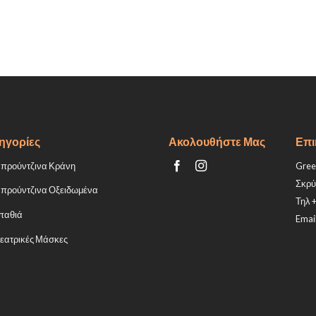
ηγορίες
Ακολουθήστε Μας
Επι
προύντζινα Κράνη
Greek
Σκρύ
προύντζινα Οξειδωμένα
Τηλ 
παθιά
Email
εατρικές Μάσκες