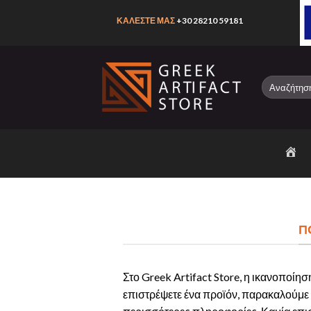
Skip
ΚΑΛΕΣΤΕ ΜΑΣ
+30 28210 59181
to
content
Αναζήτηση
για:
ΑΡΧΙ
Π
Στο Greek Artifact Store, η ικανοποίησ
επιστρέψετε ένα προϊόν, παρακαλούμε