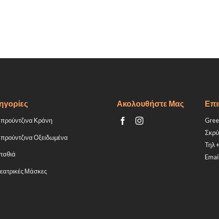
ηγορίες
Ακολουθήστε Μας
Επι
προύντζινα Κράνη
Greek
Σκρύ
προύντζινα Οξειδωμένα
Τηλ 
παθιά
Email
εατρικές Μάσκες