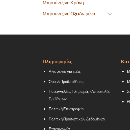
Μπρούντζινα Κράνη
Μπρούντζινα Οξειδωμένα
Πληροφορίες
Κατ
Λίγα λόγια για εμάς
Μ
Όροι & Προϋποθέσεις
Μ
Παραγγελίες, Πληρωμές - Αποστολές
Σ
Προϊόντων
Θ
Πολιτική Επιστροφών
Πολιτική Προσωπικών Δεδομένων
Επικοινωνία