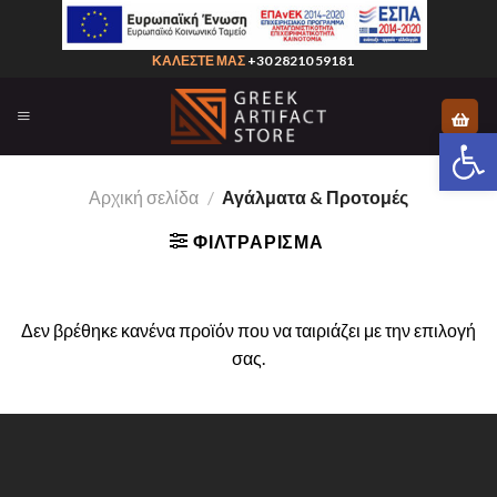
Skip
to
ΚΑΛΕΣΤΕ ΜΑΣ
+30 28210 59181
content
Ανοίξτε 
Αρχική σελίδα
/
Αγάλματα & Προτομές
ΦΙΛΤΡΆΡΙΣΜΑ
Δεν βρέθηκε κανένα προϊόν που να ταιριάζει με την επιλογή
σας.