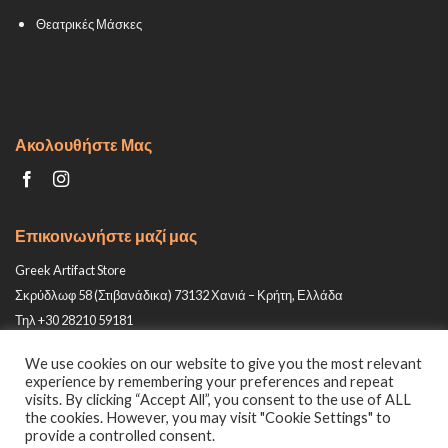
Θεατρικές Μάσκες
Ακολουθήστε Μας
Επικοινωνήστε μαζί μας
Greek Artifact Store
Σκρύδλωφ 58 (Στιβανάδικα) 73132 Χανιά – Κρήτη, Ελλάδα
Τηλ +30 28210 59181
Email: info@greek-artifact-store.gr
We use cookies on our website to give you the most relevant
experience by remembering your preferences and repeat
visits. By clicking “Accept All”, you consent to the use of ALL
the cookies. However, you may visit "Cookie Settings" to
provide a controlled consent.