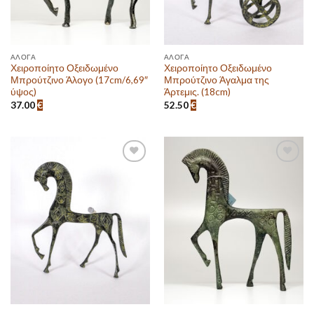
ΆΛΟΓΑ
ΆΛΟΓΑ
Χειροποίητο Οξειδωμένο
Χειροποίητο Οξειδωμένο
Μπρούτζινο Άλογο (17cm/6,69″
Μπρούτζινο Άγαλμα της
ύψος)
Άρτεμις. (18cm)
37.00
€
52.50
€
Πρόσθεσε
Πρόσθεσε
στην λίστα
στην λίστα
επιθυμιών
επιθυμιών