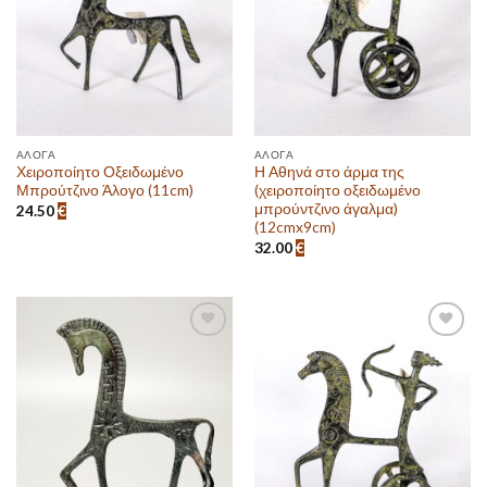
ΆΛΟΓΑ
ΆΛΟΓΑ
Χειροποίητο Οξειδωμένο
Η Αθηνά στο άρμα της
Μπρούτζινο Άλογο (11cm)
(χειροποίητο οξειδωμένο
μπρούντζινο άγαλμα)
24.50
€
(12cmx9cm)
32.00
€
Πρόσθεσε
Πρόσθεσε
στην λίστα
στην λίστα
επιθυμιών
επιθυμιών