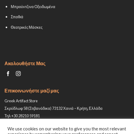
Μπρούντζινα Οξειδωμένα
Σπαθιά
Θεατρικές Μάσκες
Ακολουθήστε Μας
Επικοινωνήστε μαζί μας
Greek Artifact Store
Σκρύδλωφ 58 (Στιβανάδικα) 73132 Χανιά – Κρήτη, Ελλάδα
Τηλ +30 28210 59181
Email: info@greek-artifact-store.gr
We use cookies on our website to give you the most relevant