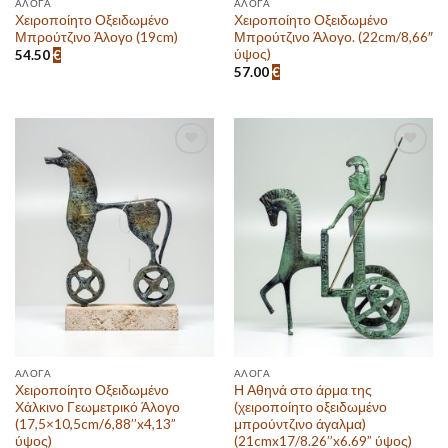
ΆΛΟΓΑ
ΆΛΟΓΑ
Χειροποίητο Οξειδωμένο
Χειροποίητο Οξειδωμένο
Μπρούτζινο Άλογο (19cm)
Μπρούτζινο Άλογο. (22cm/8,66″
ύψος)
54.50
€
57.00
€
Πρόσθεσε
Πρόσθεσε
στην λίστα
στην λίστα
επιθυμιών
επιθυμιών
ΆΛΟΓΑ
ΆΛΟΓΑ
Χειροποίητο Οξειδωμένο
Η Αθηνά στο άρμα της
Χάλκινο Γεωμετρικό Άλογο
(χειροποίητο οξειδωμένο
(17,5×10,5cm/6,88’’x4,13”
μπρούντζινο άγαλμα)
ύψος)
(21cmx17/8.26’’x6.69” ύψος)