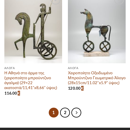
Πρόσθεσε
Πρόσθεσε
στην λίστα
στην λίστα
επιθυμιών
επιθυμιών
ΆΛΟΓΑ
ΆΛΟΓΑ
Η Αθηνά στο άρμα της
Χειροποίητο Οξειδωμένο
(χειροποίητο μπρούντζινο
Μπρούντζινο Γεωμετρικό Άλογο
άγαλμα) (29×22
(28x15cm/11.02’’x5.9” ύψος)
εκατοστά/11,41”x8,66” ύψος)
120.00
€
116.00
€
1
2