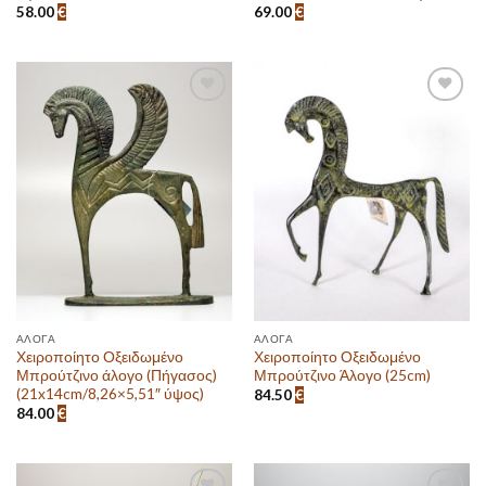
58.00
€
69.00
€
Πρόσθεσε
Πρόσθεσε
στην λίστα
στην λίστα
επιθυμιών
επιθυμιών
ΆΛΟΓΑ
ΆΛΟΓΑ
Χειροποίητο Οξειδωμένο
Χειροποίητο Οξειδωμένο
Μπρούτζινο άλογο (Πήγασος)
Μπρούτζινο Άλογο (25cm)
(21x14cm/8,26×5,51″ ύψος)
84.50
€
84.00
€