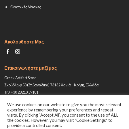
Θεατρικές Μάσκες
Ακολουθήστε Μας
Επικοινωνήστε μαζί μας
Greek Artifact Store
Σκρύδλωφ 58 (Στιβανάδικα) 73132 Χανιά – Κρήτη, Ελλάδα
Τηλ +30 28210 59181
Email: info@greek-artifact-store.gr
We use cookies on our website to give you the most relevant
experience by remembering your preferences and repeat
visits. By clicking “Accept All”, you consent to the use of ALL
the cookies. However, you may visit "Cookie Settings" to
provide a controlled consent.