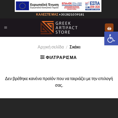
Skip
to
ΚΑΛΕΣΤΕ ΜΑΣ
+30 28210 59181
content
Ανοίξτε 
Αρχική σελίδα
/
Σκάκι
ΦΙΛΤΡΆΡΙΣΜΑ
Δεν βρέθηκε κανένα προϊόν που να ταιριάζει με την επιλογή
σας.