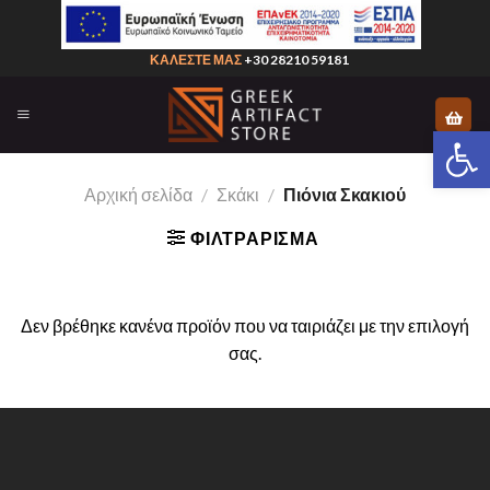
Skip
to
ΚΑΛΕΣΤΕ ΜΑΣ
+30 28210 59181
content
Ανοίξτε 
Αρχική σελίδα
/
Σκάκι
/
Πιόνια Σκακιού
ΦΙΛΤΡΆΡΙΣΜΑ
Δεν βρέθηκε κανένα προϊόν που να ταιριάζει με την επιλογή
σας.