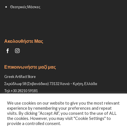
Θεατρικές Μάσκες
Ακολουθήστε Μας
Επικοινωνήστε μαζί μας
Greek Artifact Store
Σκρύδλωφ 58 (Στιβανάδικα) 73132 Χανιά – Κρήτη, Ελλάδα
Τηλ +30 28210 59181
Email: info@greek-artifact-store.gr
We use cookies on our website to give you the most relevant
experience by remembering your preferences and repeat
visits. By clicking “Accept All”, you consent to the use of ALL
the cookies. However, you may visit "Cookie Settings" to
provide a controlled consent.