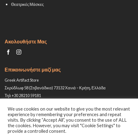
Θεατρικές Μάσκες
Ακολουθήστε Μας
Επικοινωνήστε μαζί μας
Greek Artifact Store
Σκρύδλωφ 58 (Στιβανάδικα) 73132 Χανιά – Κρήτη, Ελλάδα
Τηλ +30 28210 59181
Email: info@greek-artifact-store.gr
We use cookies on our website to give you the most relevant
experience by remembering your preferences and repeat
visits. By clicking “Accept All”, you consent to the use of ALL
the cookies. However, you may visit "Cookie Settings" to
provide a controlled consent.