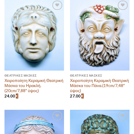
Πρόσθεσε
Πρόσθεσε
στην λίστα
στην λίστα
επιθυμιών
επιθυμιών
ΘΕΑΤΡΙΚΈΣ ΜΆΣΚΕΣ
ΘΕΑΤΡΙΚΈΣ ΜΆΣΚΕΣ
Χειροποίητη Κεραμική Θεατρική
Χειροποίητη Κεραμική Θεατρική
Μάσκα του Ηρακλή.
Μάσκα του Πάνα.(19cm/7,48″
(20cm/7,88″ ύψος)
ύψος)
24.00
€
27.00
€