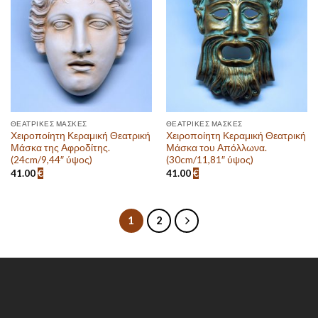
Πρόσθεσε
Πρόσθεσε
στην λίστα
στην λίστα
επιθυμιών
επιθυμιών
ΘΕΑΤΡΙΚΈΣ ΜΆΣΚΕΣ
ΘΕΑΤΡΙΚΈΣ ΜΆΣΚΕΣ
Χειροποίητη Κεραμική Θεατρική
Χειροποίητη Κεραμική Θεατρική
Μάσκα της Αφροδίτης.
Μάσκα του Απόλλωνα.
(24cm/9,44″ ύψος)
(30cm/11,81″ ύψος)
41.00
€
41.00
€
1
2