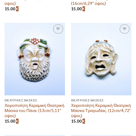
ύψος)
(16cm/6,29″ ύψος)
15.00
€
15.00
€
Πρόσθεσε
Πρόσθεσε
στην λίστα
στην λίστα
επιθυμιών
επιθυμιών
ΘΕΑΤΡΙΚΈΣ ΜΆΣΚΕΣ
ΘΕΑΤΡΙΚΈΣ ΜΆΣΚΕΣ
Χειροποίητη Κεραμική Θεατρική
Χειροποίητη Κεραμική Θεατρική
Μάσκα του Πάνα. (13cm/5,11″
Μάσκα Τραγωδίας. (12cm/4,72”
ύψος)
ύψος)
15.00
€
15.00
€