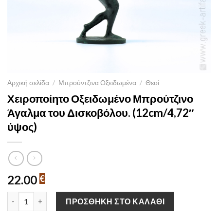
Αρχική σελίδα
/
Μπρούντζινα Οξειδωμένα
/
Θεοί
Χειροποίητο Οξειδωμένο Μπρούτζινο
Άγαλμα του Δισκοβόλου. (12cm/4,72″
ύψος)
22.00
€
Χειροποίητο Οξειδωμένο Μπρούτζινο Άγαλμα του Δισκοβόλου. 
ΠΡΟΣΘΉΚΗ ΣΤΟ ΚΑΛΆΘΙ