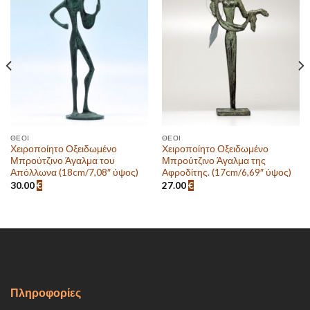
Πρόσθεσε
Πρόσθεσε
στην λίστα
στην λίστα
επιθυμιών
επιθυμιών
ΘΕΟΊ
ΘΕΟΊ
Χειροποίητο Οξειδωμένο
Χειροποίητο Οξειδωμένο
Μπρούτζινο Άγαλμα του
Μπρούτζινο Άγαλμα της
Απόλλωνα (18cm/7,08″ ύψος)
Αφροδίτης. (17cm/6,69″ ύψος)
30.00
€
27.00
€
Πληροφορίες