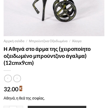
Αρχική σελίδα
/
Μπρούντζινα Οξειδωμένα
/
Άλογα
Η Αθηνά στο άρμα της (χειροποίητο
οξειδωμένο μπρούντζινο άγαλμα)
(12cmx9cm)
32.00
€
Αθηνά, η θεά της σοφίας.