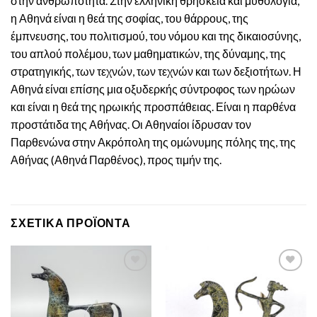
στην ανθρωπότητα. Στην ελληνική θρησκεία και μυθολογία,
η Αθηνά είναι η θεά της σοφίας, του θάρρους, της
έμπνευσης, του πολιτισμού, του νόμου και της δικαιοσύνης,
του απλού πολέμου, των μαθηματικών, της δύναμης, της
στρατηγικής, των τεχνών, των τεχνών και των δεξιοτήτων. Η
Αθηνά είναι επίσης μια οξυδερκής σύντροφος των ηρώων
και είναι η θεά της ηρωικής προσπάθειας. Είναι η παρθένα
προστάτιδα της Αθήνας. Οι Αθηναίοι ίδρυσαν τον
Παρθενώνα στην Ακρόπολη της ομώνυμης πόλης της, της
Αθήνας (Αθηνά Παρθένος), προς τιμήν της.
ΣΧΕΤΙΚΆ ΠΡΟΪΌΝΤΑ
Πρόσθεσε
Πρόσθεσε
στην λίστα
στην λίστα