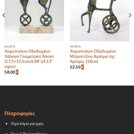
επιθυμιών
επιθυμιών
ΆΛΟΓΑ
ΆΛΟΓΑ
Χειροποίητο Οξειδωμένο
Χειροποίητο Οξειδωμένο
Χάλκινο Γεωμετρικό Άλογο
Μπρούτζινο Άγαλμα της
(17,5×10,5cm/6,88’’x4,13”
Άρτεμις. (18cm)
ύψος)
52.50
€
58.00
€
Πληροφορίες
Λίγα λόγια για εμάς
Όροι & Προϋποθέσεις