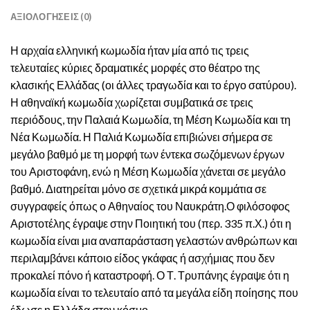
ΑΞΙΟΛΟΓΉΣΕΙΣ (0)
Η αρχαία ελληνική κωμωδία ήταν μία από τις τρεις
τελευταίες κύριες δραματικές μορφές στο θέατρο της
κλασικής Ελλάδας (οι άλλες τραγωδία και το έργο σατύρου).
Η αθηναϊκή κωμωδία χωρίζεται συμβατικά σε τρεις
περιόδους, την Παλαιά Κωμωδία, τη Μέση Κωμωδία και τη
Νέα Κωμωδία. Η Παλιά Κωμωδία επιβιώνει σήμερα σε
μεγάλο βαθμό με τη μορφή των έντεκα σωζόμενων έργων
του Αριστοφάνη, ενώ η Μέση Κωμωδία χάνεται σε μεγάλο
βαθμό. Διατηρείται μόνο σε σχετικά μικρά κομμάτια σε
συγγραφείς όπως ο Αθηναίος του Ναυκράτη.Ο φιλόσοφος
Αριστοτέλης έγραψε στην Ποιητική του (περ. 335 π.Χ.) ότι η
κωμωδία είναι μια αναπαράσταση γελαστών ανθρώπων και
περιλαμβάνει κάποιο είδος γκάφας ή ασχήμιας που δεν
προκαλεί πόνο ή καταστροφή. Ο Τ. Τρυπάνης έγραψε ότι η
κωμωδία είναι το τελευταίο από τα μεγάλα είδη ποίησης που
έδωσε η Ελλάδα στον κόσμο.