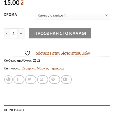
15.00
€
ΧΡΏΜΑ
Χειροποίητη Κεραμική Θεατρική Μάσκα Κωμωδίας. (12cm/4,72"
ΠΡΟΣΘΉΚΗ ΣΤΟ ΚΑΛΆΘΙ
Πρόσθεσε στην λίστα επιθυμιών
Κωδικός προϊόντος:
2132
Κατηγορίες:
Θεατρικές Μάσκες
,
Τερακότα
ΠΕΡΙΓΡΑΦΉ