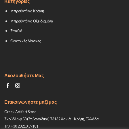
Κατηγορίες
Μπρούντζινα Κράνη
Μπρούντζινα Οξειδωμένα
Σπαθιά
Θεατρικές Μάσκες
Ακολουθήστε Μας
Επικοινωνήστε μαζί μας
Greek Artifact Store
Σκρύδλωφ 58 (Στιβανάδικα) 73132 Χανιά – Κρήτη, Ελλάδα
Τηλ +30 28210 59181