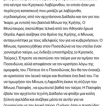
στο κέντρο του Κρητικού Λαβύρινθου, το οποίο ήταν μια
περίτεχνη κατασκευή που μοιάζει με λαβύρινθο,
σχεδιασμένος από τον αρχιτέκτονα Δαίδαλο και τον γιο του
Ίκαρο, με εντολή του βασιλιά Μίνωα της Κρήτης. Ο
Μινώταυρος σκοτώθηκε τελικά από τον Αθηναίο ήρωα
Θησέα. Αφού ανέβηκε στο θρόνο της Κρήτης, ο Μίνωας
ανταγωνίστηκε με τους αδελφούς του για να κυβερνήσουν. Ο
Μίνωας προσευχήθηκε στον Ποσειδώνα να του στείλει έναν
χιονισμένο ταύρο, ως ένδειξη υποστήριξης (ο Κρητικός
Ταύρος). Έπρεπε να σκοτώσει τον ταύρο για να τιμήσει τον
Ποσειδώνα, αλλά αποφάσισε να τον κρατήσει λόγω της
ομορφιάς του. Πίστευε ότι ο Ποσειδώνας δεν θα τον ένοιαζε
αν κρατούσε τον λευκό ταύρο και θυσίασε ένα δικό του. Για
να τιμωρήσει τον Μίνωα, η Αφροδίτη έκανε τη σύζυγο του
Μίνωα, Πασιφάη , να ερωτευτεί βαθιά τον ταύρο. Η Πασιφάη
έβαλε τον αρχέτυπο τεχνίτη Δαίδαλο να φτιάξει μια κοίλη
ξύλινη αγελάδα και ανέβηκε μέσα σε αυτήν για να
ζευγαρώσει με τον λευκό ταύρο. Ο γόνος ήταν ο τερατώδης