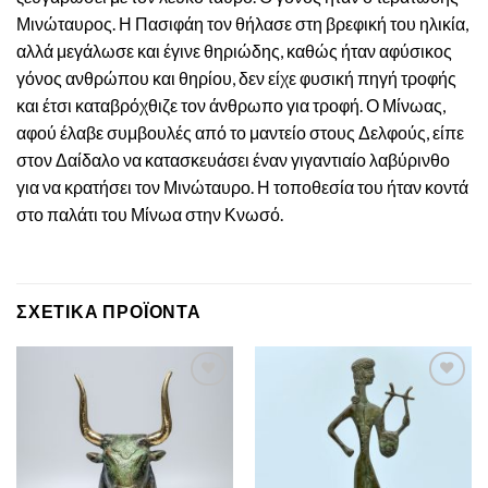
Μινώταυρος. Η Πασιφάη τον θήλασε στη βρεφική του ηλικία,
αλλά μεγάλωσε και έγινε θηριώδης, καθώς ήταν αφύσικος
γόνος ανθρώπου και θηρίου, δεν είχε φυσική πηγή τροφής
και έτσι καταβρόχθιζε τον άνθρωπο για τροφή. Ο Μίνωας,
αφού έλαβε συμβουλές από το μαντείο στους Δελφούς, είπε
στον Δαίδαλο να κατασκευάσει έναν γιγαντιαίο λαβύρινθο
για να κρατήσει τον Μινώταυρο. Η τοποθεσία του ήταν κοντά
στο παλάτι του Μίνωα στην Κνωσό.
ΣΧΕΤΙΚΆ ΠΡΟΪΌΝΤΑ
Πρόσθεσε
Πρόσθεσε
στην λίστα
στην λίστα
επιθυμιών
επιθυμιών