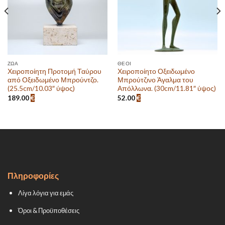
ΖΏΑ
ΘΕΟΊ
Χειροποίητη Προτομή Ταύρου
Χειροποίητο Οξειδωμένο
από Οξειδωμένο Μπρούντζο.
Μπρούτζινο Άγαλμα του
(25.5cm/10.03″ ύψος)
Απόλλωνα. (30cm/11.81″ ύψος)
189.00
€
52.00
€
Πληροφορίες
Λίγα λόγια για εμάς
Όροι & Προϋποθέσεις