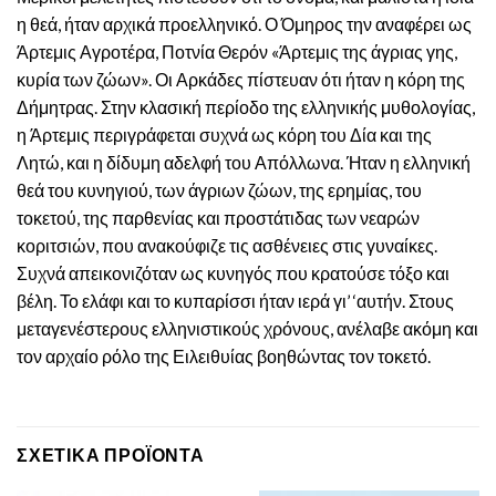
η θεά, ήταν αρχικά προελληνικό. Ο Όμηρος την αναφέρει ως
Άρτεμις Αγροτέρα, Ποτνία Θερόν «Άρτεμις της άγριας γης,
κυρία των ζώων». Οι Αρκάδες πίστευαν ότι ήταν η κόρη της
Δήμητρας. Στην κλασική περίοδο της ελληνικής μυθολογίας,
η Άρτεμις περιγράφεται συχνά ως κόρη του Δία και της
Λητώ, και η δίδυμη αδελφή του Απόλλωνα. Ήταν η ελληνική
θεά του κυνηγιού, των άγριων ζώων, της ερημίας, του
τοκετού, της παρθενίας και προστάτιδας των νεαρών
κοριτσιών, που ανακούφιζε τις ασθένειες στις γυναίκες.
Συχνά απεικονιζόταν ως κυνηγός που κρατούσε τόξο και
βέλη. Το ελάφι και το κυπαρίσσι ήταν ιερά γι’ ‘αυτήν. Στους
μεταγενέστερους ελληνιστικούς χρόνους, ανέλαβε ακόμη και
τον αρχαίο ρόλο της Ειλειθυίας βοηθώντας τον τοκετό.
ΣΧΕΤΙΚΆ ΠΡΟΪΌΝΤΑ