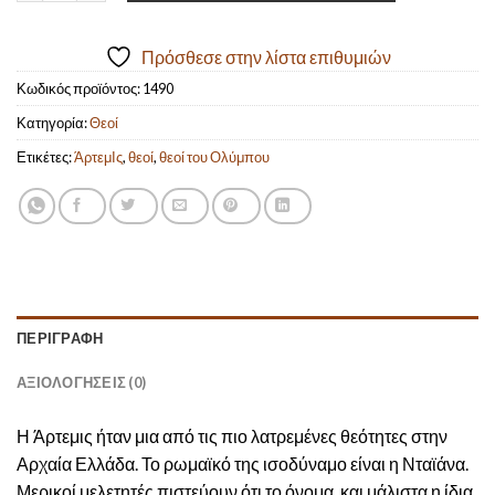
Πρόσθεσε στην λίστα επιθυμιών
Κωδικός προϊόντος:
1490
Κατηγορία:
Θεοί
Ετικέτες:
ΆρτεμΙς
,
θεοί
,
θεοί του Ολύμπου
ΠΕΡΙΓΡΑΦΉ
ΑΞΙΟΛΟΓΉΣΕΙΣ (0)
Η Άρτεμις ήταν μια από τις πιο λατρεμένες θεότητες στην
Αρχαία Ελλάδα. Το ρωμαϊκό της ισοδύναμο είναι η Νταϊάνα.
Μερικοί μελετητές πιστεύουν ότι το όνομα, και μάλιστα η ίδια