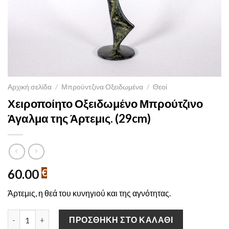
Αρχική σελίδα
/
Μπρούντζινα Οξειδωμένα
/
Θεοί
Χειροποίητο Οξειδωμένο Μπρούτζινο
Άγαλμα της Άρτεμις. (29cm)
60.00
€
Άρτεμις, η θεά του κυνηγιού και της αγνότητας.
Χειροποίητο Οξειδωμένο Μπρούτζινο Άγαλμα της Άρτεμις. (29c
ΠΡΟΣΘΉΚΗ ΣΤΟ ΚΑΛΆΘΙ