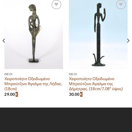
Πρόσθεσε
Πρόσθεσε
στην λίστα
στην λίστα
επιθυμιών
επιθυμιών
ΘΕΟΊ
ΘΕΟΊ
Χειροποίητο Οξειδωμένο
Χειροποίητο Οξειδωμένο
Μπρούτζινο Άγαλμα της Λήδας.
Μπρούτζινο Άγαλμα της
(18cm)
Δήμητρας. (18cm/7.08″ ύψος)
29.00
€
30.00
€