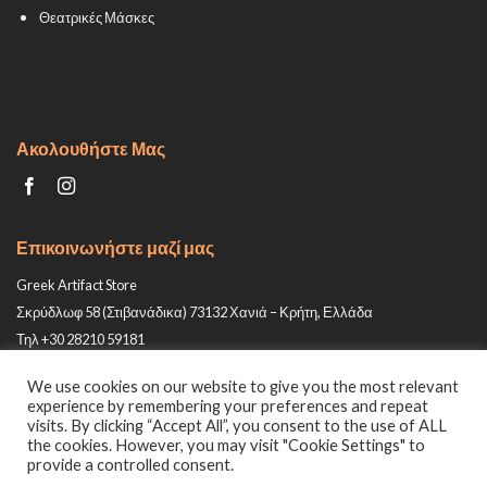
Θεατρικές Μάσκες
Ακολουθήστε Μας
Επικοινωνήστε μαζί μας
Greek Artifact Store
Σκρύδλωφ 58 (Στιβανάδικα) 73132 Χανιά – Κρήτη, Ελλάδα
Τηλ +30 28210 59181
Email: info@greek-artifact-store.gr
We use cookies on our website to give you the most relevant
experience by remembering your preferences and repeat
visits. By clicking “Accept All”, you consent to the use of ALL
the cookies. However, you may visit "Cookie Settings" to
provide a controlled consent.