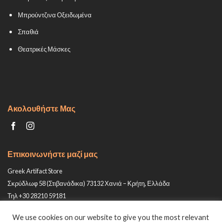
Μπρούντζινα Οξειδωμένα
Σπαθιά
Θεατρικές Μάσκες
Ακολουθήστε Μας
Επικοινωνήστε μαζί μας
Greek Artifact Store
Σκρύδλωφ 58 (Στιβανάδικα) 73132 Χανιά – Κρήτη, Ελλάδα
Τηλ +30 28210 59181
Email: info@greek-artifact-store.gr
We use cookies on our website to give you the most relevant