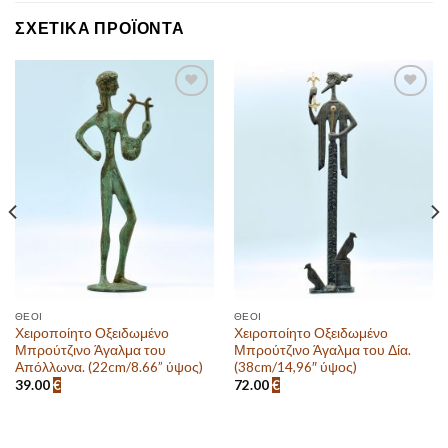
ΣΧΕΤΙΚΆ ΠΡΟΪΌΝΤΑ
Πρόσθεσε
Πρόσθεσε
στην λίστα
στην λίστα
επιθυμιών
επιθυμιών
ΘΕΟΊ
ΘΕΟΊ
Χειροποίητο Οξειδωμένο
Χειροποίητο Οξειδωμένο
Μπρούτζινο Άγαλμα του
Μπρούτζινο Άγαλμα του Δία.
Απόλλωνα. (22cm/8.66” ύψος)
(38cm/14,96″ ύψος)
39.00
€
72.00
€