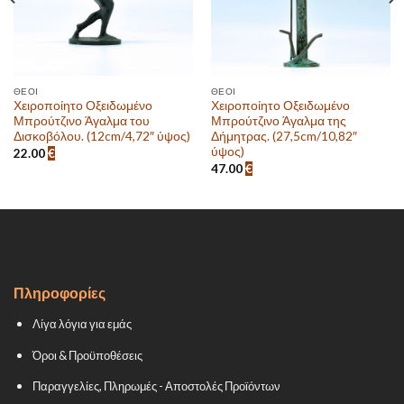
ΘΕΟΊ
ΘΕΟΊ
Χειροποίητο Οξειδωμένο
Χειροποίητο Οξειδωμένο
Μπρούτζινο Άγαλμα του
Μπρούτζινο Άγαλμα της
Δισκοβόλου. (12cm/4,72″ ύψος)
Δήμητρας. (27,5cm/10,82″
ύψος)
22.00
€
47.00
€
Πληροφορίες
Λίγα λόγια για εμάς
Όροι & Προϋποθέσεις
Παραγγελίες, Πληρωμές - Αποστολές Προϊόντων