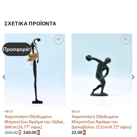
ΣΧΕΤΙΚΆ ΠΡΟΪΌΝΤΑ
Προσφορά!
Πρόσθεσε
Πρόσθεσε
στην λίστα
στην λίστα
επιθυμιών
επιθυμιών
ΘΕΟΊ
ΘΕΟΊ
Χειροποίητο Οξειδωμένο
Χειροποίητο Οξειδωμένο
Μπρούτζινο Άγαλμα της Λήδας.
Μπρούτζινο Άγαλμα του
(68cm/26,77″ ύψος)
Δισκοβόλου. (12cm/4,72″ ύψος)
Original
Η
300.00
€
260.00
€
22.00
€
price
τρέχουσα