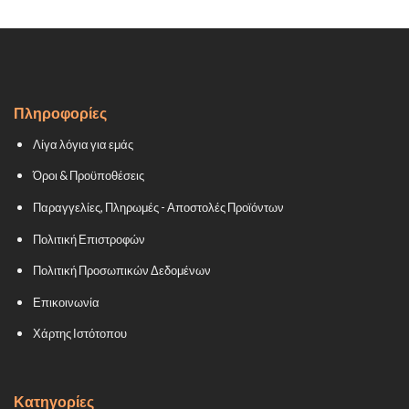
was:
τιμή
300.00 €.
είναι:
260.00 €.
Πληροφορίες
Λίγα λόγια για εμάς
Όροι & Προϋποθέσεις
Παραγγελίες, Πληρωμές - Αποστολές Προϊόντων
Πολιτική Επιστροφών
Πολιτική Προσωπικών Δεδομένων
Επικοινωνία
Χάρτης Ιστότοπου
Κατηγορίες