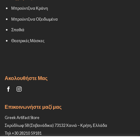
Μπρούντζινα Κράνη
Μπρούντζινα Οξειδωμένα
Σπαθιά
Θεατρικές Μάσκες
Ακολουθήστε Μας
Επικοινωνήστε μαζί μας
Greek Artifact Store
Σκρύδλωφ 58 (Στιβανάδικα) 73132 Χανιά – Κρήτη, Ελλάδα
Τηλ +30 28210 59181