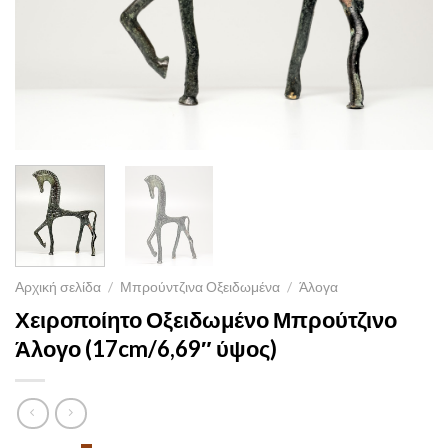
Αρχική σελίδα
/
Μπρούντζινα Οξειδωμένα
/
Άλογα
Χειροποίητο Οξειδωμένο Μπρούτζινο
Άλογο (17cm/6,69″ ύψος)