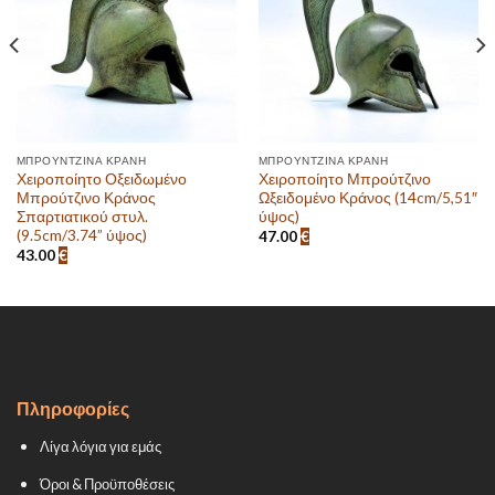
επιθυμιών
επιθυμιών
ΜΠΡΟΎΝΤΖΙΝΑ ΚΡΆΝΗ
ΜΠΡΟΎΝΤΖΙΝΑ ΚΡΆΝΗ
Χειροποίητο Οξειδωμένο
Χειροποίητο Μπρούτζινο
Μπρούτζινο Κράνος
Ωξειδομένο Κράνος (14cm/5,51″
Σπαρτιατικού στυλ.
ύψος)
(9.5cm/3.74” ύψος)
47.00
€
43.00
€
Πληροφορίες
Λίγα λόγια για εμάς
Όροι & Προϋποθέσεις