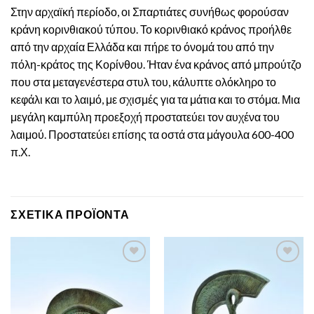
Στην αρχαϊκή περίοδο, οι Σπαρτιάτες συνήθως φορούσαν
κράνη κορινθιακού τύπου. Το κορινθιακό κράνος προήλθε
από την αρχαία Ελλάδα και πήρε το όνομά του από την
πόλη-κράτος της Κορίνθου. Ήταν ένα κράνος από μπρούτζο
που στα μεταγενέστερα στυλ του, κάλυπτε ολόκληρο το
κεφάλι και το λαιμό, με σχισμές για τα μάτια και το στόμα. Μια
μεγάλη καμπύλη προεξοχή προστατεύει τον αυχένα του
λαιμού. Προστατεύει επίσης τα οστά στα μάγουλα 600-400
π.Χ.
ΣΧΕΤΙΚΆ ΠΡΟΪΌΝΤΑ
Πρόσθεσε
Πρόσθεσε
στην λίστα
στην λίστα