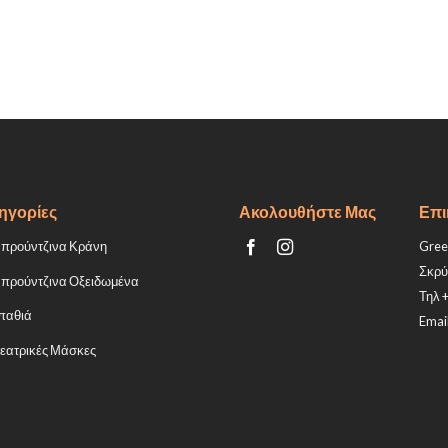
ηγορίες
Ακολουθήστε Μας
Επι
προύντζινα Κράνη
Greek
Σκρύ
προύντζινα Οξειδωμένα
Τηλ 
παθιά
Email
εατρικές Μάσκες