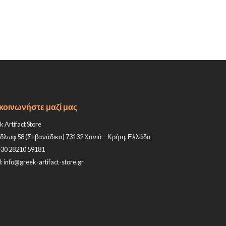
κοινωνήστε μαζί μας
 Artifact Store
δλωφ 58 (Στιβανάδικα) 73132 Χανιά – Κρήτη, Ελλάδα
+30 28210 59181
: info@greek-artifact-store.gr