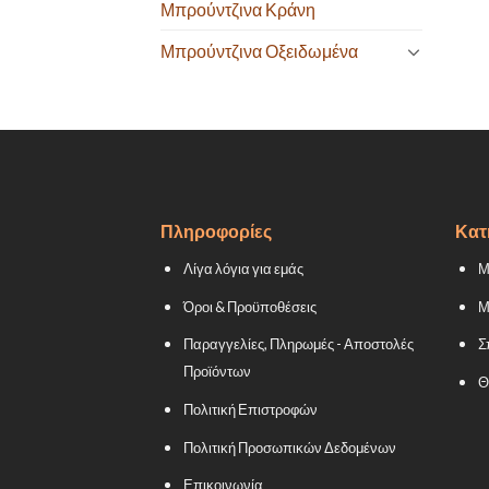
Μπρούντζινα Κράνη
Μπρούντζινα Οξειδωμένα
Πληροφορίες
Κατ
Λίγα λόγια για εμάς
Μ
Όροι & Προϋποθέσεις
Μ
Παραγγελίες, Πληρωμές - Αποστολές
Σ
Προϊόντων
Θ
Πολιτική Επιστροφών
Πολιτική Προσωπικών Δεδομένων
Επικοινωνία