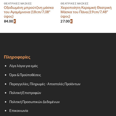
ΘΕΑΤΡΙΚΈΣ ΜΆΣΚΕΣ
ΘΕΑΤΡΙΚΈΣ ΜΆΣΚΕΣ
Οξειδωμένη μπρούτζινη μάσκα
Χειροποίητη Κεραμική Θεατρική
του Αγαμέμνονα (18cm/7,08″
Μάσκα του Πάνα.(19cm/7,48″
ύψος)
ύψος)
84.00
€
27.00
€
Πληροφορίες
Λίγα λόγια για εμάς
Όροι & Προϋποθέσεις
Παραγγελίες, Πληρωμές - Αποστολές Προϊόντων
Πολιτική Επιστροφών
Πολιτική Προσωπικών Δεδομένων
Επικοινωνία