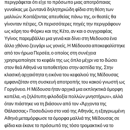
περιγράφεται ότι είχε το πρόσωπο μιας αποτρόπαιας
γυναίκας με ζωντανά δηλητηριώδη φίδια στη θέση των
μαλλιών. Κοιτάζοντας απευθείας πάνω της, οι θεατές θα
γίνονταν πέτρες. Οι περισσότερες πηγές την περιγράφουν
ως κόρη του Φόρκυ και της Κέτο, αν και ο συγγραφέας
Υγίνος παρεμβάλλει μια γενιά και δίνει στη Μεδουσα ένα
άλλο χθόνιο ζευγάρι ως γονείς. Η Μέδουσα αποκεφαλίστηκε
από τον ήρωα Περσέα, ο οποίος στη συνέχεια
χρησιμοποίησε το κεφάλι της ως όπλο μέχρι να το δώσει
στον θεά Αθηνά να τοποθετήσει στην ασπίδα της. Στην
κλασική αρχαιότητα η εικόνα του κεφαλιού της Μέδουσας
εμφανιζόταν στη συσκευή αποτροπής του κακού γνωστή ως
Γοργόνειο. Η Μέδουσα ήταν αρχικά μια εκπληκτικά όμορφη
κοπέλα, «η ζηλότυπη φιλοδοξία πολλών μνηστήρων», αλλά
όταν πιάστηκε να τη βιάσουν από τον «Άρχοντα της
Θάλασσας» Ποσειδώνα στο ναό της Αθηνάς, η εξαγριωμένη
Αθηνά μεταμόρφωσε τα όμορφα μαλλιά της Μέδουσας σε
φίδια και έκανε το πρόσωπό της τόσο τρομακτικό να το