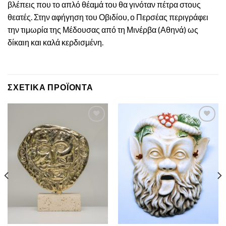
βλέπεις που το απλό θέαμά του θα γινόταν πέτρα στους
θεατές. Στην αφήγηση του Οβιδίου, ο Περσέας περιγράφει
την τιμωρία της Μέδουσας από τη Μινέρβα (Αθηνά) ως
δίκαιη και καλά κερδισμένη.
ΣΧΕΤΙΚΆ ΠΡΟΪΌΝΤΑ
Πρόσθεσε
Πρόσθεσε
στην λίστα
στην λίστα
επιθυμιών
επιθυμιών